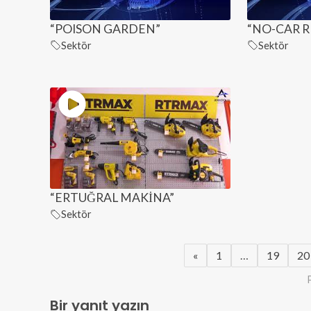
“POISON GARDEN”
“NO-CAR R
Sektör
Sektör
“ERTUĞRAL MAKİNA”
Sektör
«
1
…
19
20
Bir yanıt yazın