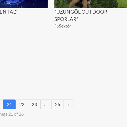
ENTAL”
“UZUNGÖL OUTDOOR
SPORLAR”
Sektör
21
22
23
…
26
»
Page 21 of 26