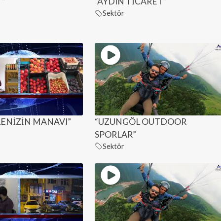
T”
“AYDIN TİCARET”
Sektör
LENİZİN MANAVI”
“UZUNGÖL OUTDOOR
SPORLAR”
Sektör