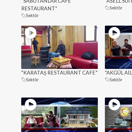
“SABUTANLAR CAFE
“ASELL SUI
RESTAURANT”
Sektör
Sektör
“KARATAŞ RESTAURANT CAFE”
“AKGÜL Aİ
Sektör
Sektör