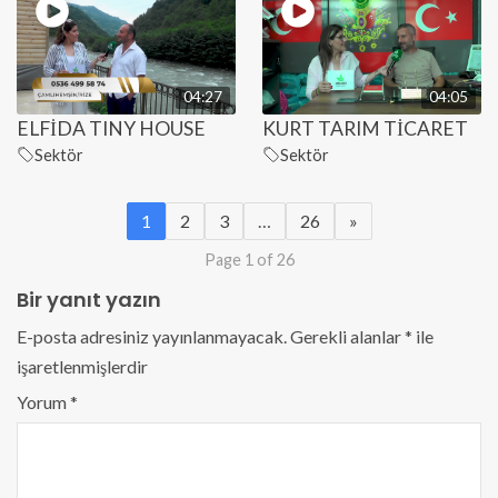
04:27
04:05
ELFİDA TINY HOUSE
KURT TARIM TİCARET
Sektör
Sektör
1
2
3
…
26
»
Page 1 of 26
Bir yanıt yazın
E-posta adresiniz yayınlanmayacak.
Gerekli alanlar
*
ile
işaretlenmişlerdir
Yorum
*