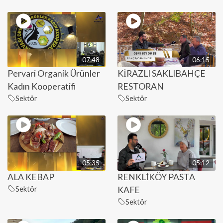
07:48
06:15
Pervari Organik Ürünler
KİRAZLI SAKLIBAHÇE
Kadın Kooperatifi
RESTORAN
Sektör
Sektör
05:35
05:12
ALA KEBAP
RENKLİKÖY PASTA
Sektör
KAFE
Sektör