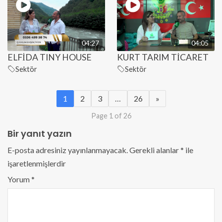
04:27
04:05
ELFİDA TINY HOUSE
KURT TARIM TİCARET
Sektör
Sektör
1
2
3
…
26
»
Page 1 of 26
Bir yanıt yazın
E-posta adresiniz yayınlanmayacak.
Gerekli alanlar
*
ile
işaretlenmişlerdir
Yorum
*