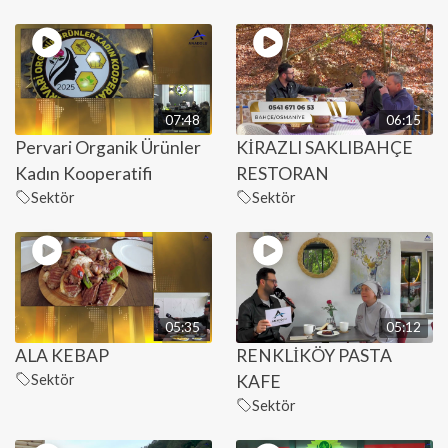
07:48
06:15
Pervari Organik Ürünler
KİRAZLI SAKLIBAHÇE
Kadın Kooperatifi
RESTORAN
Sektör
Sektör
05:35
05:12
ALA KEBAP
RENKLİKÖY PASTA
Sektör
KAFE
Sektör