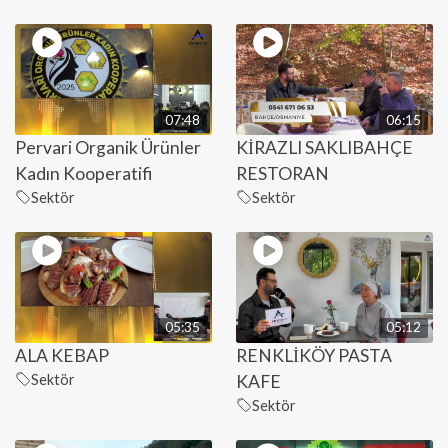
07:48
06:15
Pervari Organik Ürünler
KİRAZLI SAKLIBAHÇE
Kadın Kooperatifi
RESTORAN
Sektör
Sektör
05:35
05:12
ALA KEBAP
RENKLİKÖY PASTA
Sektör
KAFE
Sektör