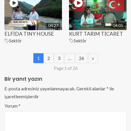
04:27
04:05
ELFİDA TINY HOUSE
KURT TARIM TİCARET
Sektör
Sektör
1
2
3
…
26
»
Page 1 of 26
Bir yanıt yazın
E-posta adresiniz yayınlanmayacak.
Gerekli alanlar
*
ile
işaretlenmişlerdir
Yorum
*