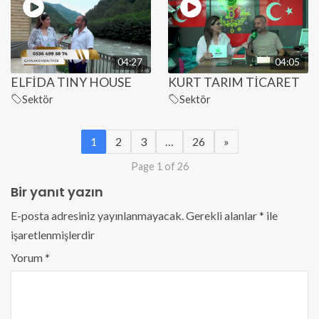
04:27
04:05
ELFİDA TINY HOUSE
KURT TARIM TİCARET
Sektör
Sektör
1
2
3
…
26
»
Page 1 of 26
Bir yanıt yazın
E-posta adresiniz yayınlanmayacak.
Gerekli alanlar
*
ile
işaretlenmişlerdir
Yorum
*