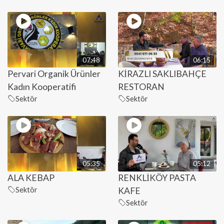
07:48
06:15
Pervari Organik Ürünler
KİRAZLI SAKLIBAHÇE
Kadın Kooperatifi
RESTORAN
Sektör
Sektör
05:35
05:12
ALA KEBAP
RENKLİKÖY PASTA
Sektör
KAFE
Sektör