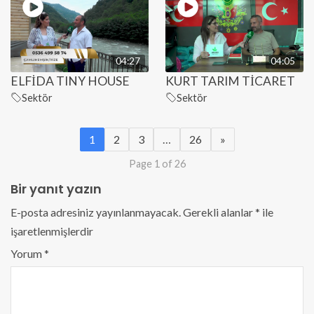
04:27
04:05
ELFİDA TINY HOUSE
KURT TARIM TİCARET
Sektör
Sektör
1
2
3
…
26
»
Page 1 of 26
Bir yanıt yazın
E-posta adresiniz yayınlanmayacak.
Gerekli alanlar
*
ile
işaretlenmişlerdir
Yorum
*