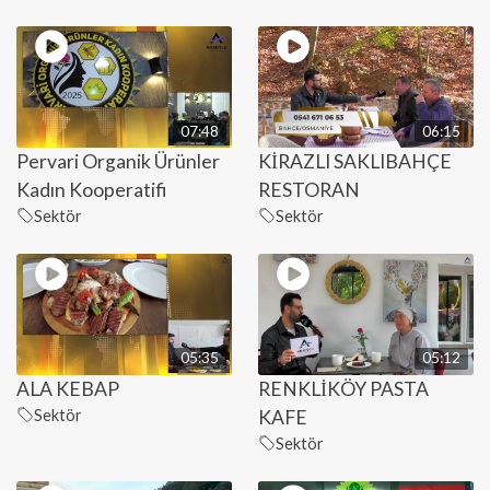
07:48
06:15
Pervari Organik Ürünler
KİRAZLI SAKLIBAHÇE
Kadın Kooperatifi
RESTORAN
Sektör
Sektör
05:35
05:12
ALA KEBAP
RENKLİKÖY PASTA
Sektör
KAFE
Sektör