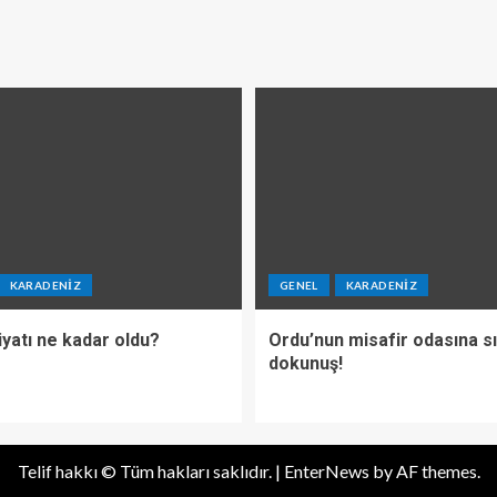
KARADENIZ
GENEL
KARADENIZ
iyatı ne kadar oldu?
Ordu’nun misafir odasına s
dokunuş!
Telif hakkı © Tüm hakları saklıdır.
|
EnterNews
by AF themes.