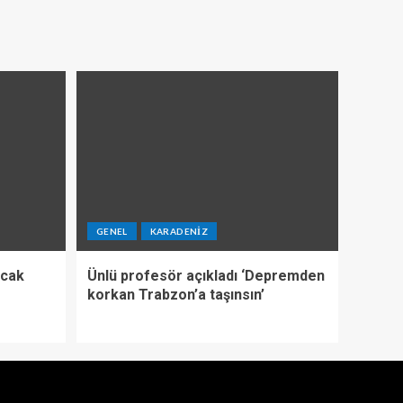
GENEL
KARADENIZ
ıcak
Ünlü profesör açıkladı ‘Depremden
korkan Trabzon’a taşınsın’