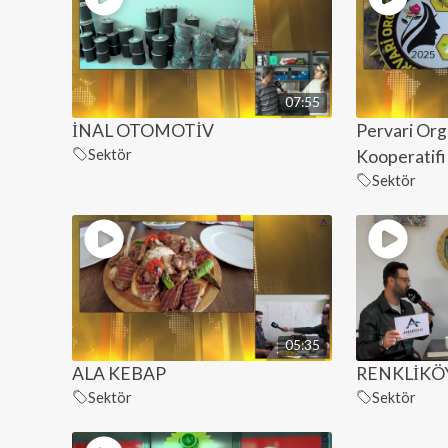
07:55
İNAL OTOMOTİV
Pervari Org
Sektör
Kooperatifi
Sektör
05:35
ALA KEBAP
RENKLİKÖY
Sektör
Sektör