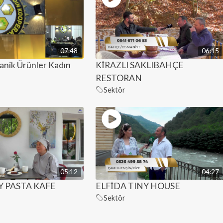
07:48
06:15
anik Ürünler Kadın
KİRAZLI SAKLIBAHÇE
RESTORAN
Sektör
05:12
04:27
 PASTA KAFE
ELFİDA TINY HOUSE
Sektör