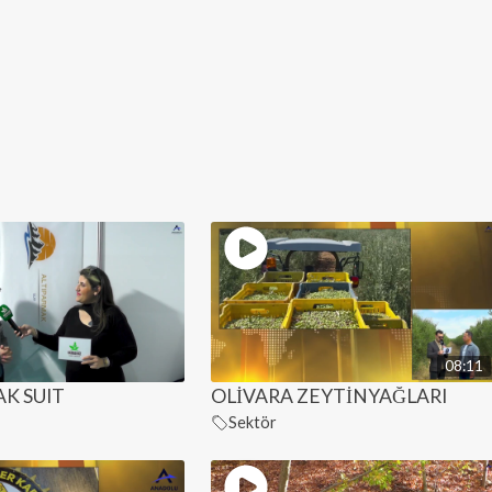
08:11
K SUIT
OLİVARA ZEYTİNYAĞLARI
Sektör