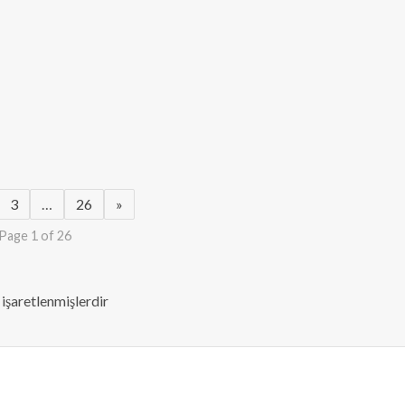
3
…
26
»
Page 1 of 26
 işaretlenmişlerdir