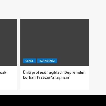
GENEL
KARADENIZ
ıcak
Ünlü profesör açıkladı ‘Depremden
korkan Trabzon’a taşınsın’