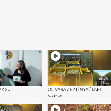
08:11
K SUIT
OLİVARA ZEYTİNYAĞLARI
Sektör