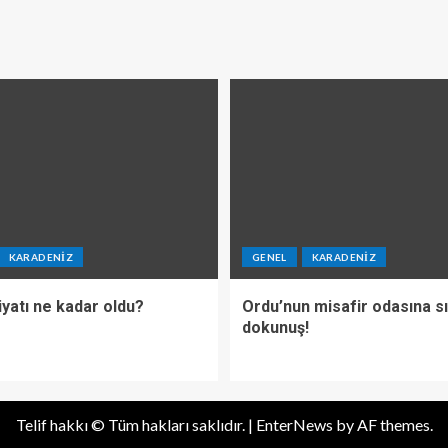
KARADENIZ
GENEL
KARADENIZ
iyatı ne kadar oldu?
Ordu’nun misafir odasına s
dokunuş!
Telif hakkı © Tüm hakları saklıdır.
|
EnterNews
by AF themes.