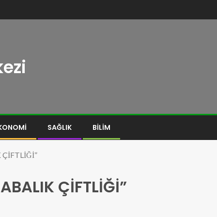
ezi
KONOMI
SAĞLIK
BILIM
İFTLİĞİ”
ALIK ÇİFTLİĞİ”