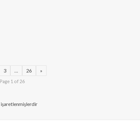
3
…
26
»
Page 1 of 26
 işaretlenmişlerdir