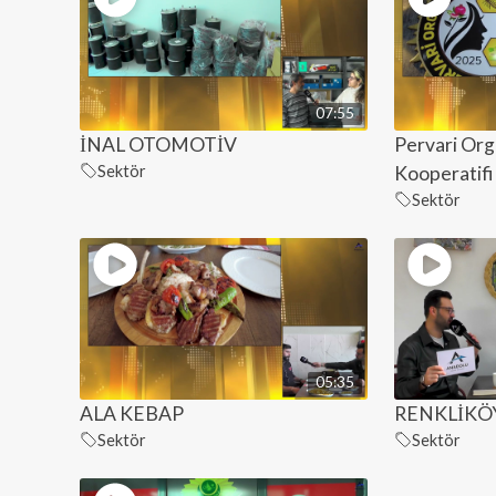
07:55
İNAL OTOMOTİV
Pervari Org
Sektör
Kooperatifi
Sektör
05:35
ALA KEBAP
RENKLİKÖY
Sektör
Sektör