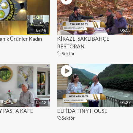
07:48
06:15
anik Ürünler Kadın
KİRAZLI SAKLIBAHÇE
RESTORAN
Sektör
05:12
04:27
 PASTA KAFE
ELFİDA TINY HOUSE
Sektör