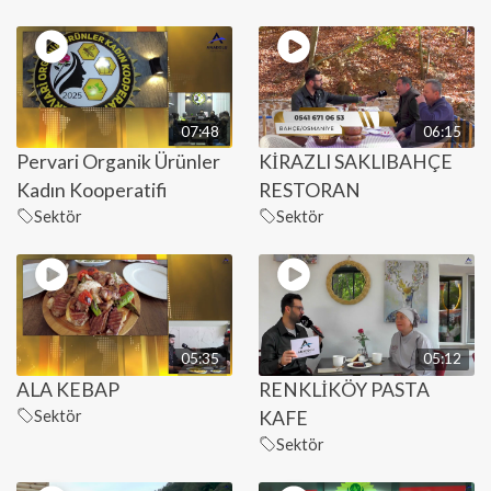
07:48
06:15
Pervari Organik Ürünler
KİRAZLI SAKLIBAHÇE
Kadın Kooperatifi
RESTORAN
Sektör
Sektör
05:35
05:12
ALA KEBAP
RENKLİKÖY PASTA
Sektör
KAFE
Sektör