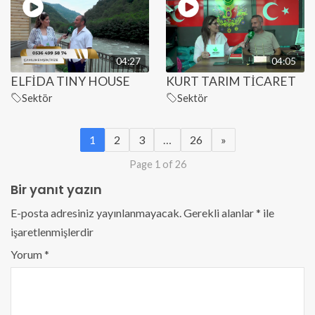
04:27
04:05
ELFİDA TINY HOUSE
KURT TARIM TİCARET
Sektör
Sektör
1
2
3
…
26
»
Page 1 of 26
Bir yanıt yazın
E-posta adresiniz yayınlanmayacak.
Gerekli alanlar
*
ile
işaretlenmişlerdir
Yorum
*