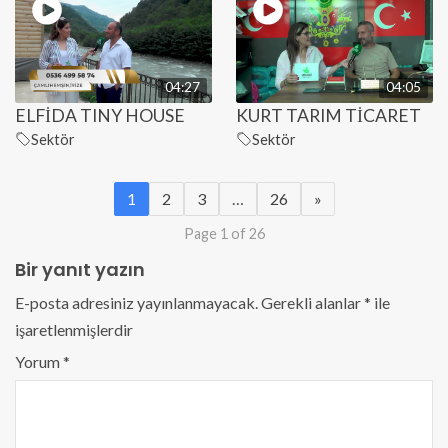
04:27
04:05
ELFİDA TINY HOUSE
KURT TARIM TİCARET
Sektör
Sektör
1
2
3
…
26
»
Page 1 of 26
Bir yanıt yazın
E-posta adresiniz yayınlanmayacak.
Gerekli alanlar
*
ile
işaretlenmişlerdir
Yorum
*