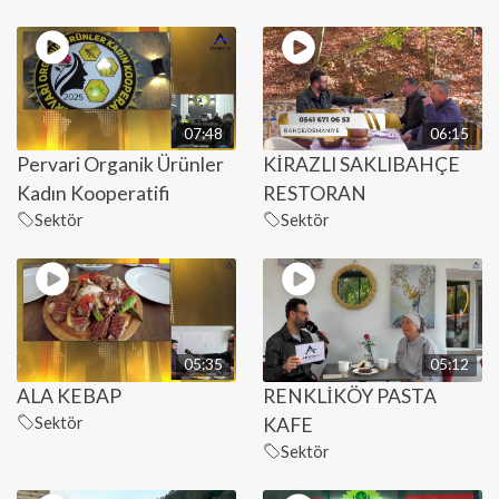
07:48
06:15
Pervari Organik Ürünler
KİRAZLI SAKLIBAHÇE
Kadın Kooperatifi
RESTORAN
Sektör
Sektör
05:35
05:12
ALA KEBAP
RENKLİKÖY PASTA
Sektör
KAFE
Sektör