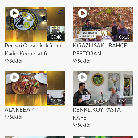
07:48
06:15
Pervari Organik Ürünler
KİRAZLI SAKLIBAHÇE
Kadın Kooperatifi
RESTORAN
Sektör
Sektör
05:35
05:12
ALA KEBAP
RENKLİKÖY PASTA
Sektör
KAFE
Sektör