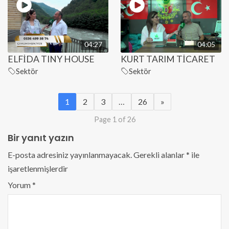
04:27
04:05
ELFİDA TINY HOUSE
KURT TARIM TİCARET
Sektör
Sektör
1
2
3
…
26
»
Page 1 of 26
Bir yanıt yazın
E-posta adresiniz yayınlanmayacak.
Gerekli alanlar
*
ile
işaretlenmişlerdir
Yorum
*