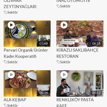
OLİVARA
İNAL OTOMOTİV
ZEYTİNYAĞLARI
Sektör
Sektör
07:48
06:15
Pervari Organik Ürünler
KİRAZLI SAKLIBAHÇE
Kadın Kooperatifi
RESTORAN
Sektör
Sektör
05:35
05:12
ALA KEBAP
RENKLİKÖY PASTA
Sektör
KAFE