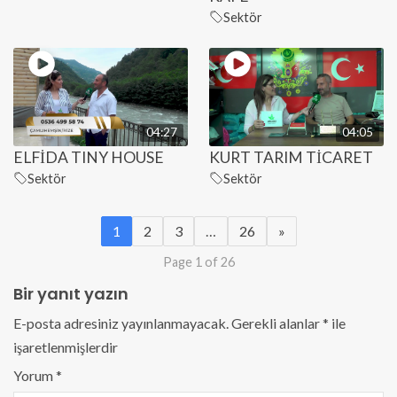
Sektör
04:27
04:05
ELFİDA TINY HOUSE
KURT TARIM TİCARET
Sektör
Sektör
1
2
3
…
26
»
Page 1 of 26
Bir yanıt yazın
E-posta adresiniz yayınlanmayacak.
Gerekli alanlar
*
ile
işaretlenmişlerdir
Yorum
*