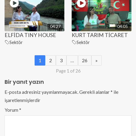
04:27
04:05
ELFİDA TINY HOUSE
KURT TARIM TİCARET
Sektör
Sektör
1
2
3
…
26
»
Page 1 of 26
Bir yanıt yazın
E-posta adresiniz yayınlanmayacak.
Gerekli alanlar
*
ile
işaretlenmişlerdir
Yorum
*