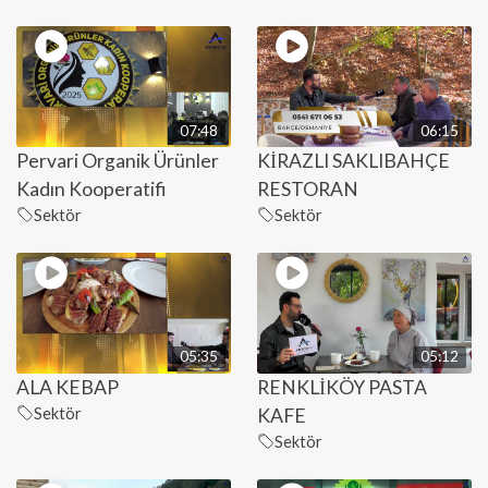
07:48
06:15
Pervari Organik Ürünler
KİRAZLI SAKLIBAHÇE
Kadın Kooperatifi
RESTORAN
Sektör
Sektör
05:35
05:12
ALA KEBAP
RENKLİKÖY PASTA
Sektör
KAFE
Sektör