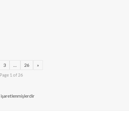
3
…
26
»
Page 1 of 26
 işaretlenmişlerdir