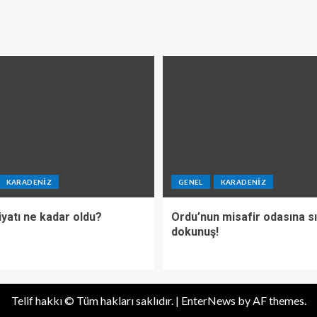
KARADENIZ
GENEL
KARADENIZ
iyatı ne kadar oldu?
Ordu’nun misafir odasına s
dokunuş!
Telif hakkı © Tüm hakları saklıdır.
|
EnterNews
by AF themes.