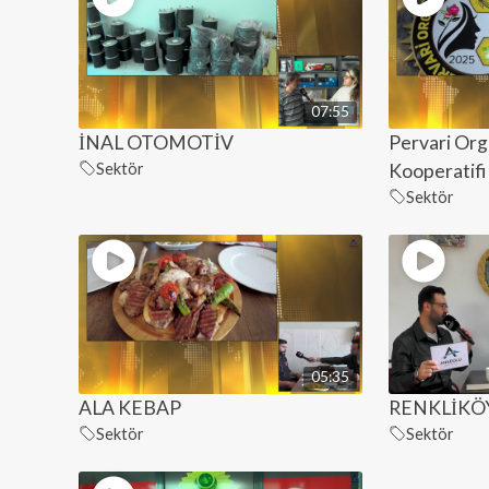
07:55
İNAL OTOMOTİV
Pervari Org
Sektör
Kooperatifi
Sektör
05:35
ALA KEBAP
RENKLİKÖY
Sektör
Sektör