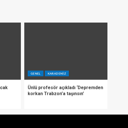
GENEL
KARADENIZ
ıcak
Ünlü profesör açıkladı ‘Depremden
korkan Trabzon’a taşınsın’