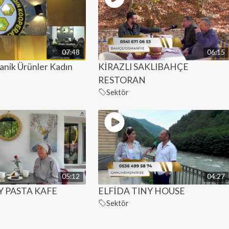
07:48
06:15
anik Ürünler Kadın
KİRAZLI SAKLIBAHÇE
RESTORAN
Sektör
05:12
04:27
 PASTA KAFE
ELFİDA TINY HOUSE
Sektör