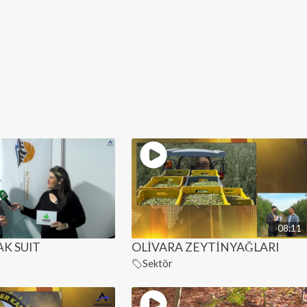
08:11
K SUIT
OLİVARA ZEYTİNYAĞLARI
Sektör