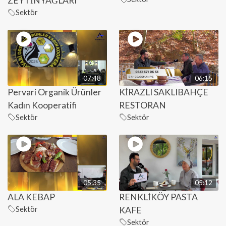
ZEYTİNYAĞLARI
Sektör
07:48
06:15
Pervari Organik Ürünler
KİRAZLI SAKLIBAHÇE
Kadın Kooperatifi
RESTORAN
Sektör
Sektör
05:35
05:12
ALA KEBAP
RENKLİKÖY PASTA
Sektör
KAFE
Sektör