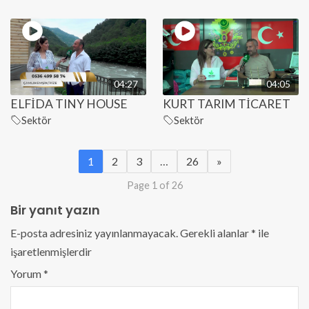
04:27
04:05
ELFİDA TINY HOUSE
KURT TARIM TİCARET
Sektör
Sektör
1
2
3
…
26
»
Page 1 of 26
Bir yanıt yazın
E-posta adresiniz yayınlanmayacak.
Gerekli alanlar
*
ile
işaretlenmişlerdir
Yorum
*