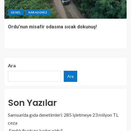
GENEL
KARADENIZ
Ordu’nun misafir odasına sıcak dokunuş!
Ara
Ara
Son Yazılar
Samsun’da gıda denetimleri: 285 işletmeye 23 milyon TL
ceza
Fındık fiyatı ne kadar oldu?