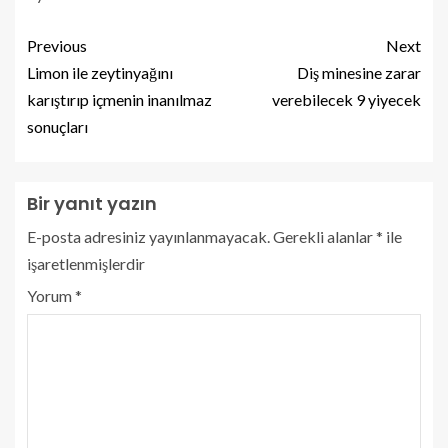
Previous
Next
Limon ile zeytinyağını
Diş minesine zarar
karıştırıp içmenin inanılmaz
verebilecek 9 yiyecek
sonuçları
Bir yanıt yazın
E-posta adresiniz yayınlanmayacak.
Gerekli alanlar
*
ile
işaretlenmişlerdir
Yorum
*