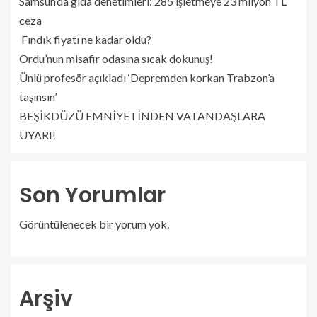
Samsun’da gıda denetimleri: 285 işletmeye 23 milyon TL
ceza
Fındık fiyatı ne kadar oldu?
Ordu’nun misafir odasına sıcak dokunuş!
Ünlü profesör açıkladı ‘Depremden korkan Trabzon’a
taşınsın’
BEŞİKDÜZÜ EMNİYETİNDEN VATANDAŞLARA
UYARI!
Son Yorumlar
Görüntülenecek bir yorum yok.
Arşiv