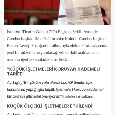
İstanbul Ticaret Odası (İTO) Başkanı Şekib Avdagiç,
Cumhurbaşkanı Sözcüsü İbrahim Kalın’ın, Cumhurbaşkanı
Recep Tayyip Erdoğan’ın talimatıyla elektrik faturalarında
yeni bir düzenleme yapılacağı yönündeki açıklamasını
memnuniyetle karşıladıklarını iletti.
“KÜÇÜK İŞLETMELERİ KORUYAN KADEMELİ
TARİFE”
Avdagiç,
“Bir çözüm yolu olarak biz, hükümetin tıpkı
konutlarda yaptığı gibi küçük işletmeleri koruyan kademeli
bir tarifeye gitmesini öneriyoruz.”
ifadelerini kullandı.
KÜÇÜK ÖLÇEKLİ İŞLETMELER ETKİLENDİ
Avdagiç, yaptığı yazılı açıklamada, enerji maliyetlerinin