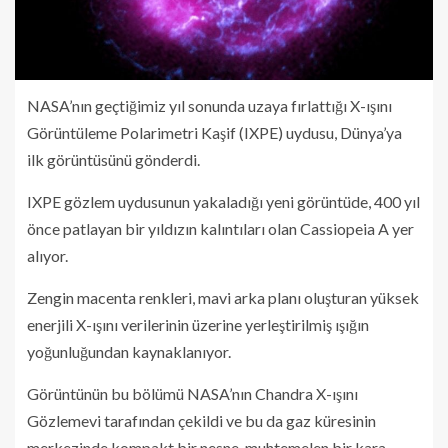
NASA’nın geçtiğimiz yıl sonunda uzaya fırlattığı X-ışını
Görüntüleme Polarimetri Kaşif (IXPE) uydusu, Dünya’ya
ilk görüntüsünü gönderdi.
IXPE gözlem uydusunun yakaladığı yeni görüntüde, 400 yıl
önce patlayan bir yıldızın kalıntıları olan Cassiopeia A yer
alıyor.
Zengin macenta renkleri, mavi arka planı oluşturan yüksek
enerjili X-ışını verilerinin üzerine yerleştirilmiş ışığın
yoğunluğundan kaynaklanıyor.
Görüntünün bu bölümü NASA’nın Chandra X-ışını
Gözlemevi tarafından çekildi ve bu da gaz küresinin
merkezinde kompakt bir nesne, muhtemelen bir kara