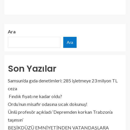
Ara
Ara
Son Yazılar
Samsun’da gıda denetimleri: 285 işletmeye 23 milyon TL
ceza
Fındık fiyatı ne kadar oldu?
Ordu’nun misafir odasına sıcak dokunuş!
Ünlü profesör açıkladı ‘Depremden korkan Trabzon’a
taşınsın’
BEŞİKDÜZÜ EMNİYETİNDEN VATANDAŞLARA