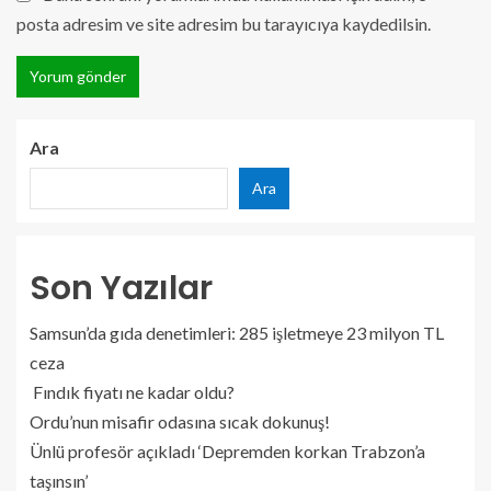
posta adresim ve site adresim bu tarayıcıya kaydedilsin.
Ara
Ara
Son Yazılar
Samsun’da gıda denetimleri: 285 işletmeye 23 milyon TL
ceza
Fındık fiyatı ne kadar oldu?
Ordu’nun misafir odasına sıcak dokunuş!
Ünlü profesör açıkladı ‘Depremden korkan Trabzon’a
taşınsın’