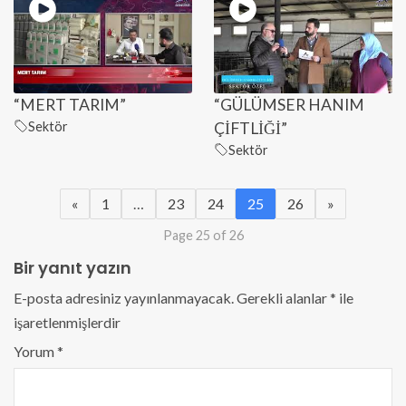
“MERT TARIM”
“GÜLÜMSER HANIM
Sektör
ÇİFTLİĞİ”
Sektör
«
1
…
23
24
25
26
»
Page 25 of 26
Bir yanıt yazın
E-posta adresiniz yayınlanmayacak.
Gerekli alanlar
*
ile
işaretlenmişlerdir
Yorum
*