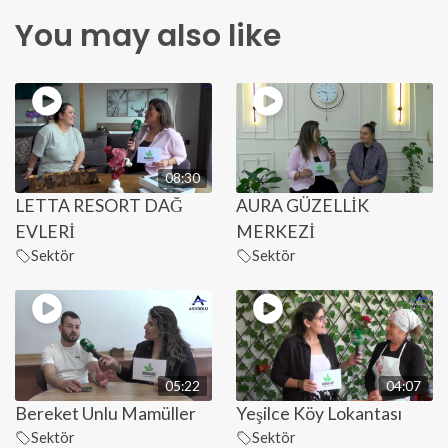
You may also like
08:30
LETTA RESORT DAĞ
AURA GÜZELLİK
EVLERİ
MERKEZİ
Sektör
Sektör
05:22
04:07
Bereket Unlu Mamüller
Yeşilce Köy Lokantası
Sektör
Sektör