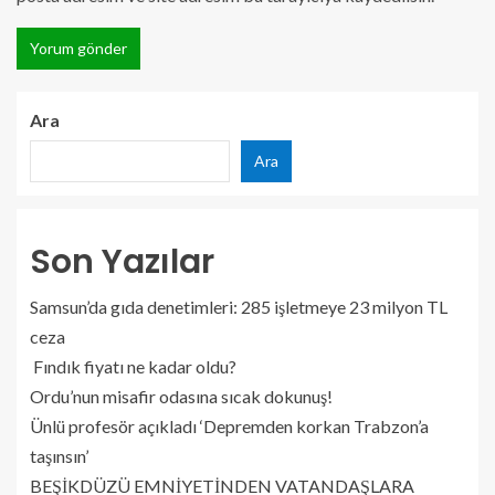
Ara
Ara
Son Yazılar
Samsun’da gıda denetimleri: 285 işletmeye 23 milyon TL
ceza
Fındık fiyatı ne kadar oldu?
Ordu’nun misafir odasına sıcak dokunuş!
Ünlü profesör açıkladı ‘Depremden korkan Trabzon’a
taşınsın’
BEŞİKDÜZÜ EMNİYETİNDEN VATANDAŞLARA