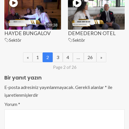
09:38
HAYDE BUNGALOV
DEMEDERON OTEL
Sektör
Sektör
«
1
2
3
4
…
26
»
Page 2 of 26
Bir yanıt yazın
E-posta adresiniz yayınlanmayacak.
Gerekli alanlar
*
ile
işaretlenmişlerdir
Yorum
*